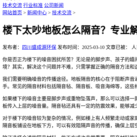
技术交流
行业标准
公司新闻
网站首页
>
新闻中心
>
技术交流
>
楼下太吵地板怎么隔音？专业
发布者：
四川盛成源环保
发布时间：2025-03-10
文章已被：
人
你是否正为楼下的噪音困扰所苦？无论是的脚步声、孩子的嬉
境？其实，解决这个问题并不难，只需掌握正确的隔音方法和
我们需要明确噪音的传播途径。地板隔音的核心在于阻断声音
手。常见的隔音材料包括隔音毡、隔音板、吸音海绵等，这些
如果楼下的噪音主要是脚步声或重物坠落声，那么可以选择一
板传入上层的噪音量。隔音毡还具有一定的防震效果，能够减
对于楼下的噪音较为复杂的情况，例如楼上有人频繁走动或家
隔音板铺设在地板下方，可以有效阻隔声音的传播，确保上层