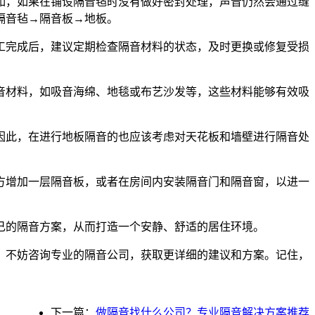
如，如果在铺设隔音毡时没有做好密封处理，声音仍然会通过缝
隔音毡→隔音板→地板。
工完成后，建议定期检查隔音材料的状态，及时更换或修复受损
音材料，如吸音海绵、地毯或布艺沙发等，这些材料能够有效吸
因此，在进行地板隔音的也应该考虑对天花板和墙壁进行隔音处
方增加一层隔音板，或者在房间内安装隔音门和隔音窗，以进一
己的隔音方案，从而打造一个安静、舒适的居住环境。
，不妨咨询专业的隔音公司，获取更详细的建议和方案。记住，
下一篇：
做隔音找什么公司？专业隔音解决方案推荐