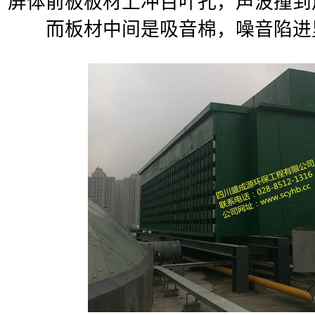
屏体前板板材上冲百叶孔，声波撞到
而板材中间是吸音棉，噪音陷进